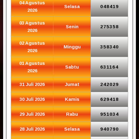
04 Agustus
Selasa
048419
2026
03 Agustus
Senin
275358
2026
02 Agustus
Minggu
358340
2026
01 Agustus
Sabtu
631164
2026
31 Juli 2026
Jumat
242029
30 Juli 2026
Kamis
629418
29 Juli 2026
Rabu
951034
28 Juli 2026
Selasa
940790