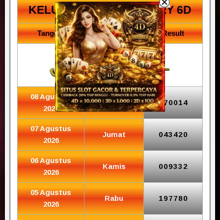
KELUARAN SDY LOTTERY 6D
Tanggal
Hari
Result
08 Agustus
Sabtu
470014
2026
07 Agustus
Jumat
043420
2026
06 Agustus
Kamis
009332
2026
05 Agustus
Rabu
197780
2026