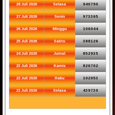
28 Juli 2026
Selasa
940790
27 Juli 2026
Senin
973365
26 Juli 2026
Minggu
106044
25 Juli 2026
Sabtu
388126
24 Juli 2026
Jumat
852935
23 Juli 2026
Kamis
826702
22 Juli 2026
Rabu
102053
21 Juli 2026
Selasa
439730